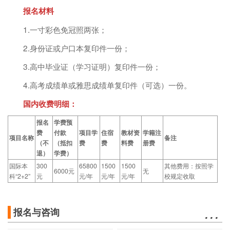
报名材料
1.一寸彩色免冠照两张；
2.身份证或户口本复印件一份；
3.高中毕业证（学习证明）复印件一份；
4.高考成绩单或雅思成绩单复印件（可选）一份。
国内收费明细：
报名
学费预
费
付款
项目学
住宿
教材资
学籍注
项目名称
备注
（不
（抵扣
费
费
料费
册费
退）
学费）
国际本
300
65800
1500
1500
其他费用：按照学
6000元
无
科“2+2”
元
元/年
元/年
元/年
校规定收取
…
报名与咨询