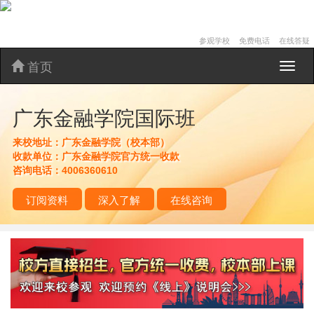
参观学校
免费电话
在线答疑
首页
广
东
金
广东金融学院国际班
融
学
院
来校地址：
广东金融学院（校本部）
国
收款单位：
广东金融学院官方统一收款
际
咨询电话：
4006360610
班
订阅资料
深入了解
在线咨询